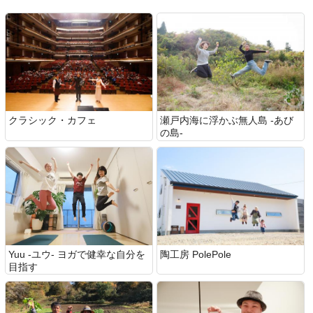
クラシック・カフェ
瀬戸内海に浮かぶ無人島 -あび
の島-
Yuu ‐ユウ‐ ヨガで健幸な自分を
陶工房 PolePole
目指す